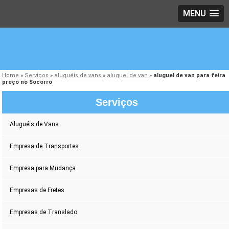
MENU
Home
»
Serviços
»
aluguéis de vans
»
aluguel de van
»
aluguel de van para feira
preço no Socorro
Serviços
Aluguéis de Vans
Empresa de Transportes
Empresa para Mudança
Empresas de Fretes
Empresas de Translado