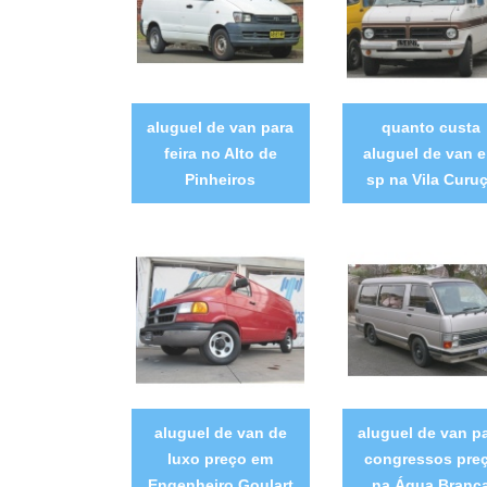
aluguel de van para
quanto custa
feira no Alto de
aluguel de van 
Pinheiros
sp na Vila Curu
aluguel de van de
aluguel de van p
luxo preço em
congressos pre
Engenheiro Goulart
na Água Branc