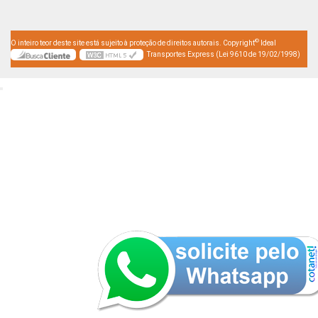
©
O inteiro teor deste site está sujeito à proteção de direitos autorais. Copyright
Ideal
Transportes Express (Lei 9610 de 19/02/1998)