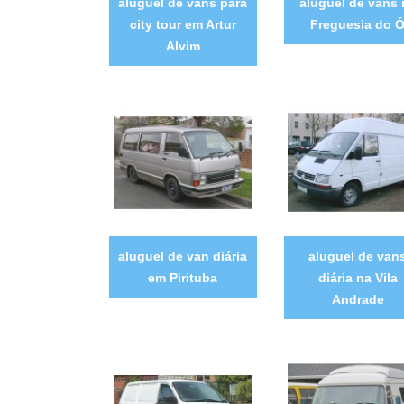
aluguel de vans para
aluguel de vans 
city tour em Artur
Freguesia do 
Alvim
aluguel de van diária
aluguel de van
em Pirituba
diária na Vila
Andrade