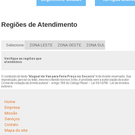
Regiões de Atendimento
Selecione:
ZONA LESTE
ZONA OESTE
ZONA SUL
Verifique as regiões que
atendemos
O conteúdo do texto "
Aluguel de Van para Feira Preço no Socorro
" é de direito reservado. Sua
reprodução, parcial ou total, mesmo citando nossos links, é proibida sem a autorização do autor.
Crime de violação de direito autoral – artigo 184 do Código Penal –
Lei 9610/98 - Lei de direitos
autorais
.
Home
Empresa
Missão
Serviços
Contato
Mapa do site